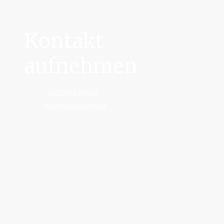
Kontakt
aufnehmen
Telefon:
+49 03946 689005
E-Mail:
info@schuh-galerie.de
Adresse: Steinbrücke 5, Quedlinburg, 06484, Germany